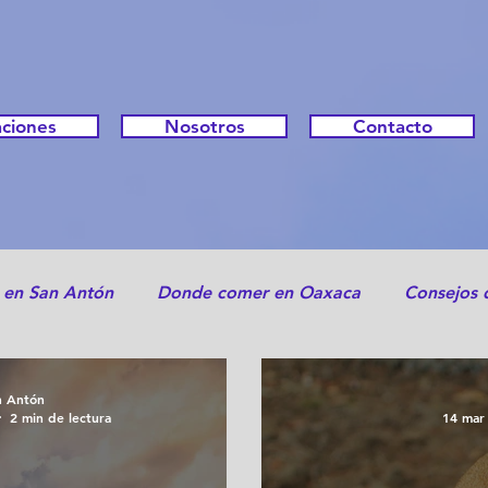
ciones
Nosotros
Contacto
 en San Antón
Donde comer en Oaxaca
Consejos 
Festividades en Oaxaca
Tips para viajar con masc
n Antón
2 min de lectura
14 mar