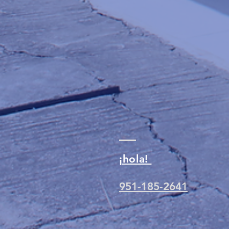
¡hola!
951-185-2641