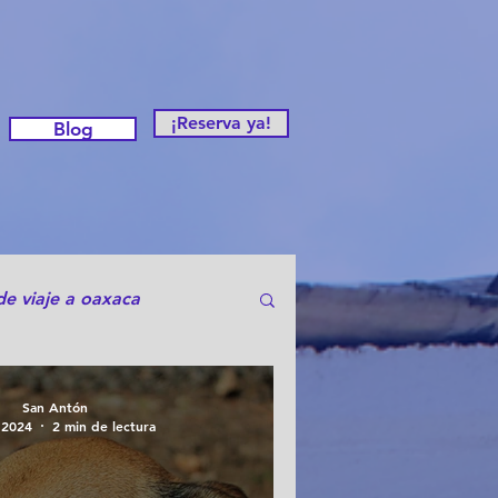
¡Reserva ya!
Blog
de viaje a oaxaca
otas
San Antón
 2024
2 min de lectura