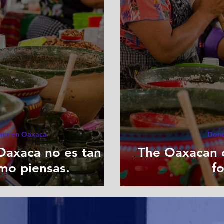
er en Oaxaca
Dond
Oaxaca no es tan
The Oaxacan c
mo piensas.
fo