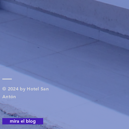
© 2024 by Hotel San
Antón
mira el blog