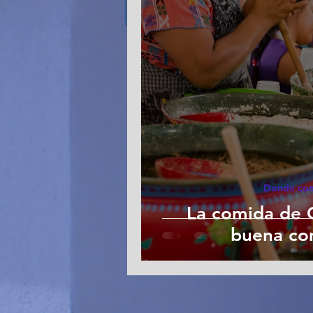
Donde com
La comida de 
buena co