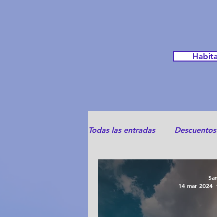
Habita
Todas las entradas
Descuentos
Destinos turísticos en Oaxaca
Sa
14 mar 2024
Historia y Cultura de Oaxaca