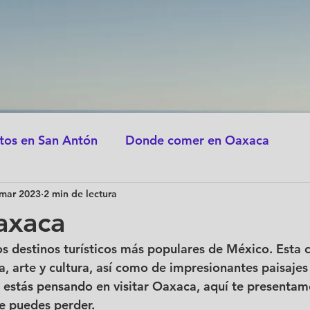
ciones
Nosotros
Contacto
tos en San Antón
Donde comer en Oaxaca
 mar 2023
2 min de lectura
Destinos turísticos en Oaxaca
Festividades 
axaca
s destinos turísticos más populares de México. Esta c
tas
Historia y Cultura de Oaxaca
ia, arte y cultura, así como de impresionantes paisajes
i estás pensando en visitar Oaxaca, aquí te presentam
te puedes perder.