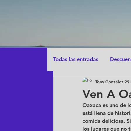
Habita
Todas las entradas
Descuen
Tony González
29
Consejos de viaje a oaxaca
Ven A O
Oaxaca es uno de lo
Tips para viajar con masco
está llena de histor
comida deliciosa. S
los lugares que no 