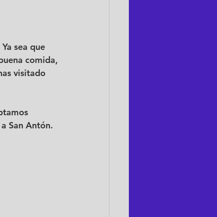
 Ya sea que 
a buena comida, 
as visitado 
eptamos 
a San Antón. 