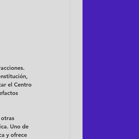
acciones. 
nstitución, 
ar el Centro 
efactos 
otras 
ica. Uno de 
a y ofrece 