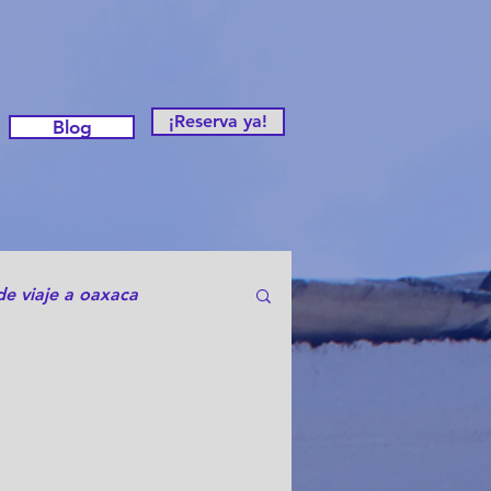
¡Reserva ya!
Blog
de viaje a oaxaca
otas