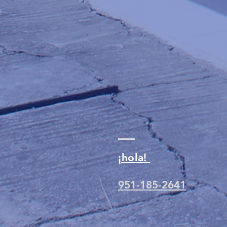
¡hola!
951-185-2641